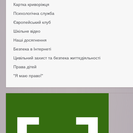
Картка криворіжця
Робота шкільної їдальні
Підготовка до школи
Психологічна служба
Батькам дітей з особливими потребами
Європейський клуб
Поради батькам
Поради учням
Шкільне відео
Історія
Поради вчителям
Структура
Наші досягнення
Нашi досягнення
Безпека в Інтернеті
Медалісти
Молодіжний Євро-Парламент
Цивільний захист та безпека життєдіяльності
Права дітей
Пам'ятки для населення, як поводитися у випадку надзвичай
"Я маю право!"