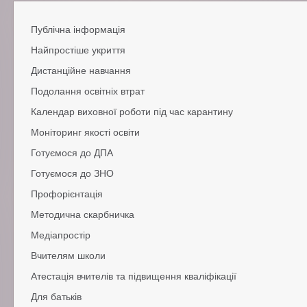
Публічна інформація
Найпростіше укриття
Додаткова інфорамція
Дистанційне навчання
Подолання освітніх втрат
Норм.-правові документи
Рекомендації
Календар виховної роботи під час карантину
Подолання навчальних втрат
Цікава дистанційка
Подолання виховних втрат
Моніторинг якості освіти
Подолання психічних втрат
Готуємося до ДПА
Готуємося до ЗНО
Профорієнтація
Законодавство
Підготовка до тесту онлайн
Методична скарбничка
Медіапростір
Методичні рекомендації
Опорна школа з питань моніторингу
Вчителям школи
Медіаосвіта в дії
Інструментарій
Атестація вчителів та підвищення кваліфікації
Профспілка інформує
Лист-інформатор
Для батьків