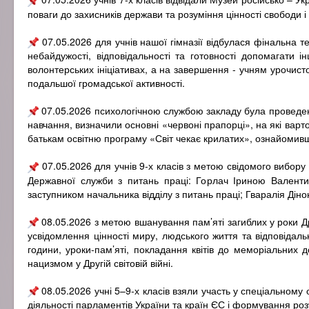
поваги до захисників держави та розуміння цінності свободи і
07.05.2026 для учнів нашої гімназії відбулася фінальна т
небайдужості, відповідальності та готовності допомагати 
волонтерських ініціативах, а на завершення - учням урочист
подальшої громадської активності.
07.05.2026 психологічною службою закладу була проведена
навчання, визначили основні «червоні прапорці», на які варт
батькам освітню програму «Світ чекає крилатих», ознайомивш
07.05.2026 для учнів 9-х класів з метою свідомого вибор
Державної служби з питань праці: Горлач Іриною Валенти
заступником начальника відділу з питань праці; Гваралія Ді
08.05.2026 з метою вшанування пам’яті загиблих у роки Дру
усвідомлення цінності миру, людського життя та відповідальн
години, уроки-пам’яті, покладання квітів до меморіальних д
нацизмом у Другій світовій війні.
08.05.2026 учні 5–9-х класів взяли участь у спеціальном
діяльності парламентів України та країн ЄС і формування ро