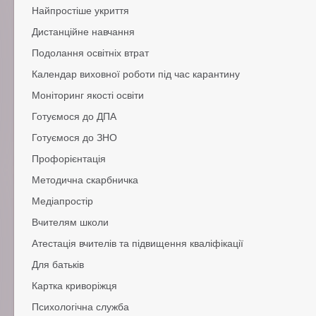
Найпростіше укриття
Додаткова інфорамція
Дистанційне навчання
Подолання освітніх втрат
Норм.-правові документи
Рекомендації
Календар виховної роботи під час карантину
Подолання навчальних втрат
Цікава дистанційка
Подолання виховних втрат
Моніторинг якості освіти
Подолання психічних втрат
Готуємося до ДПА
Готуємося до ЗНО
Профорієнтація
Законодавство
Підготовка до тесту онлайн
Методична скарбничка
Медіапростір
Методичні рекомендації
Опорна школа з питань моніторингу
Вчителям школи
Медіаосвіта в дії
Інструментарій
Атестація вчителів та підвищення кваліфікації
Профспілка інформує
Лист-інформатор
Для батьків
Картка криворіжця
Робота шкільної їдальні
Підготовка до школи
Психологічна служба