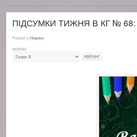
ПІДСУМКИ ТИЖНЯ В КГ № 68: 
Posted in
Новини
Рейтинг
користувача:
Будь
0
/
5
ласка,
поставте
оцінку