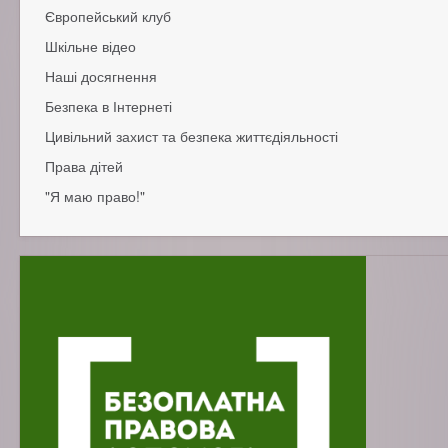
Батькам дітей з особливими потребами
Європейський клуб
Поради батькам
Поради учням
Шкільне відео
Історія
Поради вчителям
Структура
Наші досягнення
Нашi досягнення
Безпека в Інтернеті
Медалісти
Молодіжний Євро-Парламент
Цивільний захист та безпека життєдіяльності
Права дітей
Пам'ятки для населення, як поводитися у випадку надзвичай
"Я маю право!"