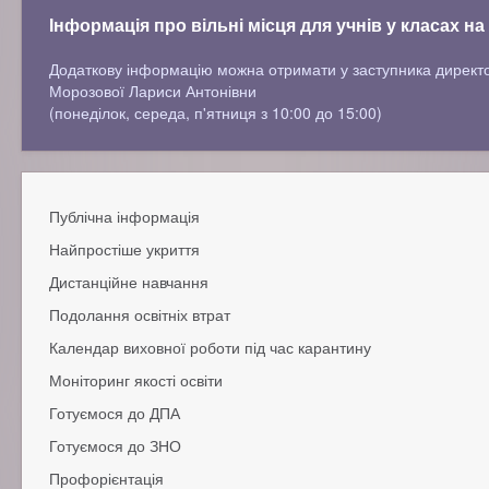
Інформація про вільні місця для учнів у класах на
Додаткову інформацію можна отримати у заступника директ
Морозової Лариси Антонівни
(понеділок, середа, п'ятниця з 10:00 до 15:00)
Публічна інформація
Найпростіше укриття
Додаткова інфорамція
Дистанційне навчання
Подолання освітніх втрат
Норм.-правові документи
Рекомендації
Календар виховної роботи під час карантину
Подолання навчальних втрат
Цікава дистанційка
Подолання виховних втрат
Моніторинг якості освіти
Подолання психічних втрат
Готуємося до ДПА
Готуємося до ЗНО
Профорієнтація
Законодавство