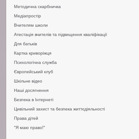
Підготовка до тесту онлайн
Методична скарбничка
Медіапростір
Методичні рекомендації
Опорна школа з питань моніторингу
Вчителям школи
Медіаосвіта в дії
Інструментарій
Атестація вчителів та підвищення кваліфікації
Профспілка інформує
Лист-інформатор
Для батьків
Картка криворіжця
Робота шкільної їдальні
Підготовка до школи
Психологічна служба
Батькам дітей з особливими потребами
Європейський клуб
Поради батькам
Поради учням
Шкільне відео
Історія
Поради вчителям
Структура
Наші досягнення
Нашi досягнення
Безпека в Інтернеті
Медалісти
Молодіжний Євро-Парламент
Цивільний захист та безпека життєдіяльності
Права дітей
Пам'ятки для населення, як поводитися у випадку надзвичай
"Я маю право!"