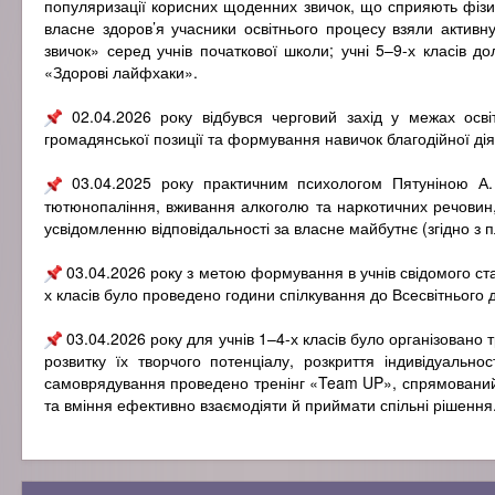
популяризації корисних щоденних звичок, що сприяють фізич
власне здоров’я учасники освітнього процесу взяли актив
звичок» серед учнів початкової школи; учні 5–9-х класів 
«Здорові лайфхаки».
02.04.2026 року відбувся черговий захід у межах осві
громадянської позиції та формування навичок благодійної дія
03.04.2025 року практичним психологом Пятуніною А. О
тютюнопаління, вживання алкоголю та наркотичних речовин, 
усвідомленню відповідальності за власне майбутнє (згідно з
03.04.2026 року з метою формування в учнів свідомого ст
х класів було проведено години спілкування до Всесвітнього 
03.04.2026 року для учнів 1–4-х класів було організовано 
розвитку їх творчого потенціалу, розкриття індивідуально
самоврядування проведено тренінг «Team UP», спрямований н
та вміння ефективно взаємодіяти й приймати спільні рішення