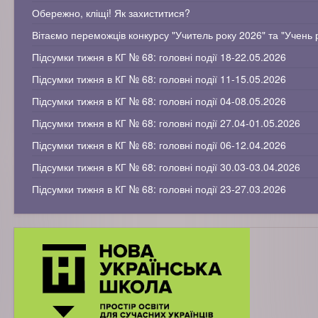
Обережно, кліщі! Як захиститися?
Вітаємо переможців конкурсу "Учитель року 2026" та "Учень 
Підсумки тижня в КГ № 68: головні події 18-22.05.2026
Підсумки тижня в КГ № 68: головні події 11-15.05.2026
Підсумки тижня в КГ № 68: головні події 04-08.05.2026
Підсумки тижня в КГ № 68: головні події 27.04-01.05.2026
Підсумки тижня в КГ № 68: головні події 06-12.04.2026
Підсумки тижня в КГ № 68: головні події 30.03-03.04.2026
Підсумки тижня в КГ № 68: головні події 23-27.03.2026